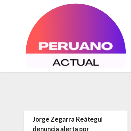
Saltar
al
contenido
Jorge Zegarra Reátegui
denuncia alerta por