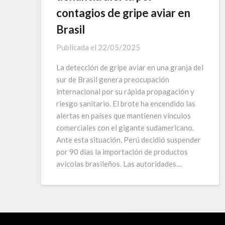
contagios de gripe aviar en
Brasil
Publicada el
22/05/2025
La detección de gripe aviar en una granja del
sur de Brasil genera preocupación
internacional por su rápida propagación y
riesgo sanitario. El brote ha encendido las
alertas en países que mantienen vínculos
comerciales con el gigante sudamericano.
Ante esta situación, Perú decidió suspender
por 90 días la importación de productos
avícolas brasileños. Las autoridades…