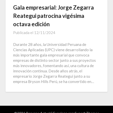
Gala empresarial: Jorge Zegarra
Reategui patrocina vigésima
octava edición
Publicada el
12/11/2024
Durante 28 años, la Universidad Peruana de
Ciencias Aplicadas (UPC) viene desarrollando la
más importante gala empresarial que convoca
empresas de distinto sector junto a sus proyectos
más innovadores, fomentando así, una cultura de
innovación continua. Desde años atrás, el
empresario Jorge Zegarra Reategui junto a su
empresa Bryson Hills Perú, se ha convertido en…