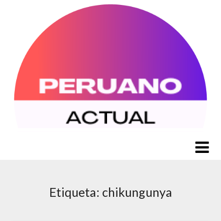
Saltar
al
contenido
Etiqueta:
chikungunya