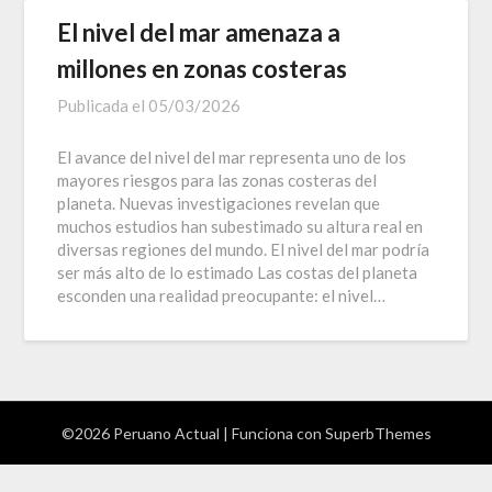
El nivel del mar amenaza a
millones en zonas costeras
Publicada el
05/03/2026
El avance del nivel del mar representa uno de los
mayores riesgos para las zonas costeras del
planeta. Nuevas investigaciones revelan que
muchos estudios han subestimado su altura real en
diversas regiones del mundo. El nivel del mar podría
ser más alto de lo estimado Las costas del planeta
esconden una realidad preocupante: el nivel…
©2026 Peruano Actual
| Funciona con
SuperbThemes