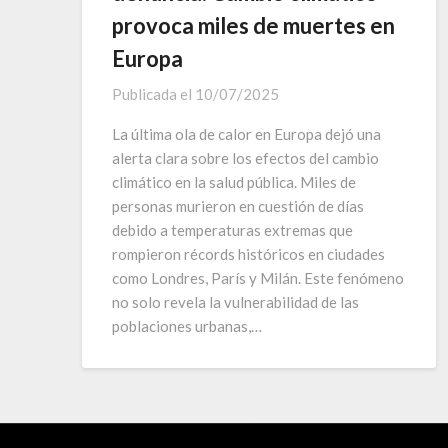
provoca miles de muertes en
Europa
Publicada el
10/07/2025
La última ola de calor en Europa dejó una
alerta clara sobre los efectos del cambio
climático en la salud pública. Miles de
personas murieron en cuestión de días
debido a temperaturas extremas que
rompieron récords históricos en ciudades
como Londres, París y Milán. Este fenómeno
no solo revela la vulnerabilidad de las
poblaciones urbanas,…