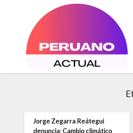
Saltar
al
contenido
E
Jorge Zegarra Reátegui
denuncia: Cambio climático