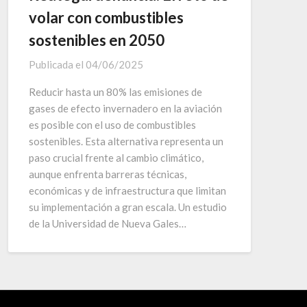
volar con combustibles
sostenibles en 2050
Publicada el
04/06/2025
Reducir hasta un 80% las emisiones de
gases de efecto invernadero en la aviación
es posible con el uso de combustibles
sostenibles. Esta alternativa representa un
paso crucial frente al cambio climático,
aunque enfrenta barreras técnicas,
económicas y de infraestructura que limitan
su implementación a gran escala. Un estudio
de la Universidad de Nueva Gales…