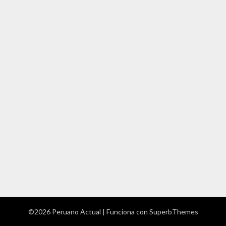
©2026 Peruano Actual
| Funciona con
SuperbThemes