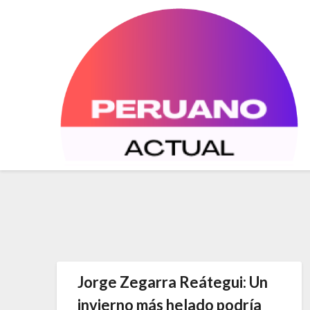
Saltar
al
contenido
Jorge Zegarra Reátegui: Un
invierno más helado podría