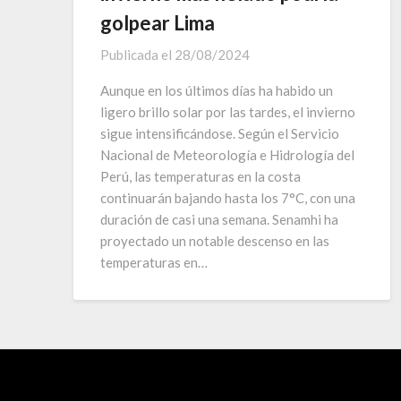
golpear Lima
Publicada el
28/08/2024
Aunque en los últimos días ha habido un
ligero brillo solar por las tardes, el invierno
sigue intensificándose. Según el Servicio
Nacional de Meteorología e Hidrología del
Perú, las temperaturas en la costa
continuarán bajando hasta los 7°C, con una
duración de casi una semana. Senamhi ha
proyectado un notable descenso en las
temperaturas en…