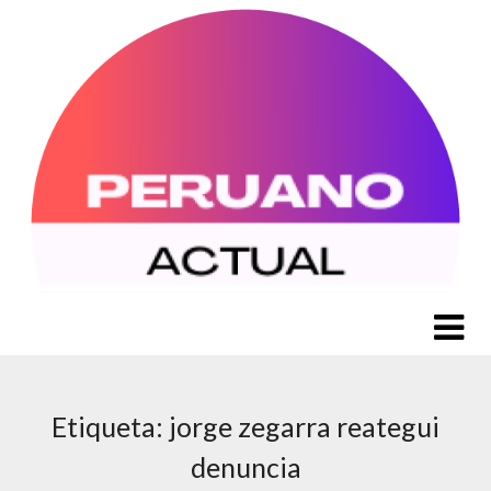
Saltar
al
contenido
Etiqueta:
jorge zegarra reategui
denuncia