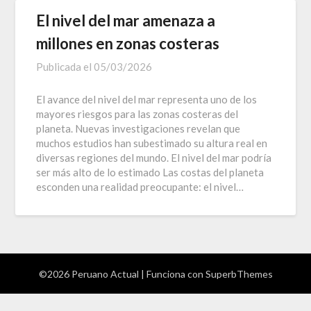
El nivel del mar amenaza a
millones en zonas costeras
Publicada el
05/03/2026
El avance del nivel del mar representa uno de los
mayores riesgos para las zonas costeras del
planeta. Nuevas investigaciones revelan que
muchos estudios han subestimado su altura real en
diversas regiones del mundo. El nivel del mar podría
ser más alto de lo estimado Las costas del planeta
esconden una realidad preocupante: el nivel…
©2026 Peruano Actual
| Funciona con
SuperbThemes