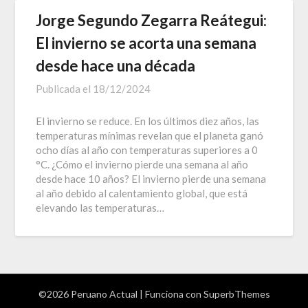
Jorge Segundo Zegarra Reátegui:
El invierno se acorta una semana
desde hace una década
Publicada el
18/12/2024
El invierno se reduce. En los últimos diez años, las
temperaturas mínimas revelan que el planeta ganó
ocho días al año con temperaturas superiores a 0
°C. ¿Cómo el invierno pierde una semana al año
desde hace 10 años? El invierno pierde una semana
al año debido al calentamiento global, que está
elevando las temperaturas…
©2026 Peruano Actual
| Funciona con
SuperbThemes