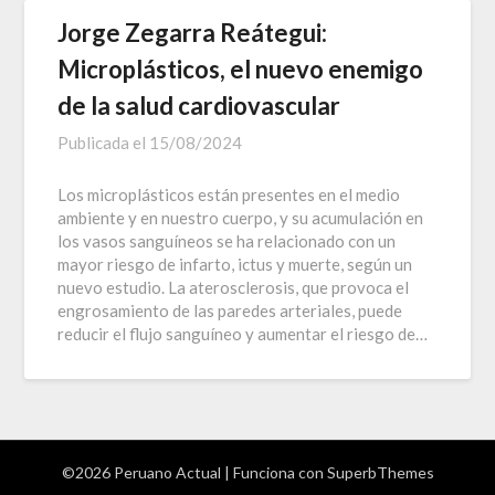
Jorge Zegarra Reátegui:
Microplásticos, el nuevo enemigo
de la salud cardiovascular
Publicada el
15/08/2024
Los microplásticos están presentes en el medio
ambiente y en nuestro cuerpo, y su acumulación en
los vasos sanguíneos se ha relacionado con un
mayor riesgo de infarto, ictus y muerte, según un
nuevo estudio. La aterosclerosis, que provoca el
engrosamiento de las paredes arteriales, puede
reducir el flujo sanguíneo y aumentar el riesgo de…
©2026 Peruano Actual
| Funciona con
SuperbThemes