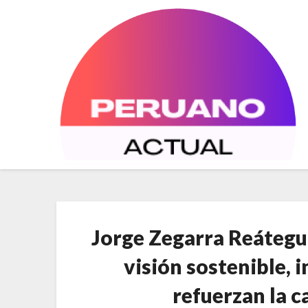
Saltar
al
contenido
Jorge Zegarra Reátegui
visión sostenible, 
refuerzan la 