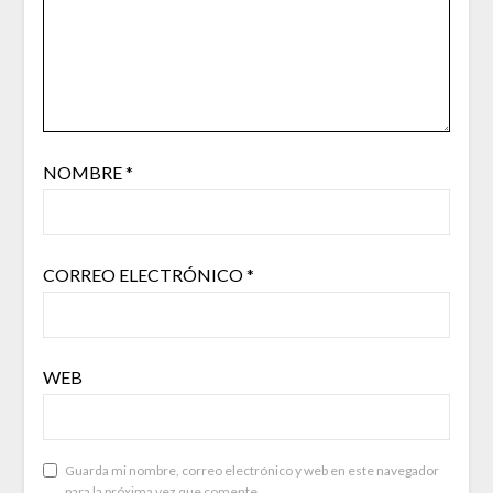
NOMBRE
*
CORREO ELECTRÓNICO
*
WEB
Guarda mi nombre, correo electrónico y web en este navegador
para la próxima vez que comente.