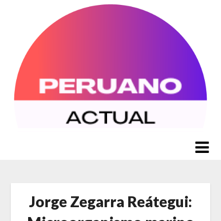
Saltar
al
contenido
Jorge Zegarra Reátegui: