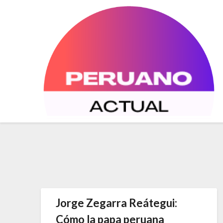
Saltar
al
contenido
Jorge Zegarra Reátegui:
Cómo la papa peruana